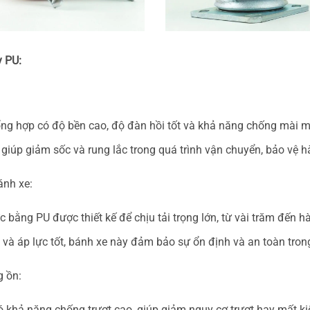
y PU:
 tổng hợp có độ bền cao, độ đàn hồi tốt và khả năng chống mài 
U giúp giảm sốc và rung lắc trong quá trình vận chuyển, bảo vệ
ánh xe:
 bằng PU được thiết kế để chịu tải trọng lớn, từ vài trăm đến h
 và áp lực tốt, bánh xe này đảm bảo sự ổn định và an toàn tron
g ồn:
 khả năng chống trượt cao, giúp giảm nguy cơ trượt hay mất kiể