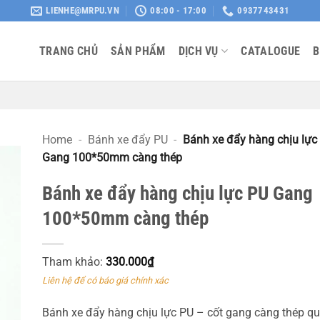
LIENHE@MRPU.VN
08:00 - 17:00
0937743431
TRANG CHỦ
SẢN PHẨM
DỊCH VỤ
CATALOGUE
B
Home
-
Bánh xe đẩy PU
-
Bánh xe đẩy hàng chịu lực
Gang 100*50mm càng thép
Bánh xe đẩy hàng chịu lực PU Gang
100*50mm càng thép
Tham khảo:
330.000
₫
Liên hệ để có báo giá chính xác
Bánh xe đẩy hàng chịu lực PU – cốt gang càng thép q