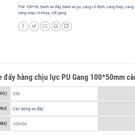
Thẻ:
100*50
,
bánh xe đẩy
,
bánh xe pu
,
càng cố định
,
càng thép
,
càng 
càng xoay có khóa
,
cốt gang
xe đẩy hàng chịu lực PU Gang 100*50mm cà
KG)
250
ỤNG
Các dòng xe đẩy
MM)
100×50