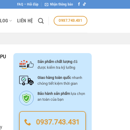
FAQ – Hỏi đáp
Nhận thông báo
LOG
LIÊN HỆ
0937.743.431
 PU
Sản phẩm chất lượng
đã
được kiểm tra kỹ lưỡng
Giao hàng toàn quốc
nhanh
chóng tiết kiệm thời gian
Bảo hành sản phẩm
lựa chọn
an toàn của bạn
0937.743.431
uy