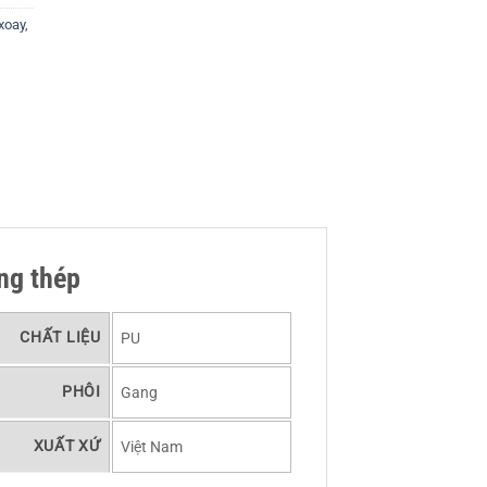
xoay
,
ng thép
CHẤT LIỆU
PU
PHÔI
Gang
XUẤT XỨ
Việt Nam