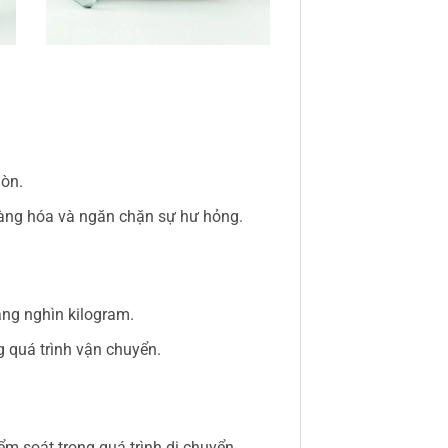
mòn.
 hàng hóa và ngăn chặn sự hư hỏng.
àng nghìn kilogram.
g quá trình vận chuyển.
m soát trong quá trình di chuyển.