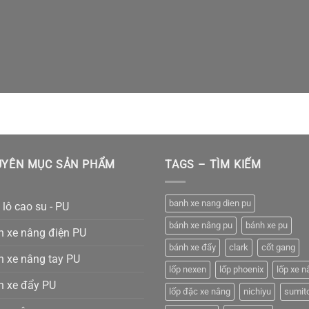
UYÊN MỤC SẢN PHẨM
TAGS – TÌM KIẾM
banh xe nang dien pu
 lô cao su - PU
bánh xe nâng pu
bánh xe pu
h xe nâng điện PU
bánh xe đẩy
clark
cốt gang
 xe nâng tay PU
lốp nexen
lốp phoenix
lốp xe n
h xe đẩy PU
lốp đặc xe nâng
nichiyu
sumit