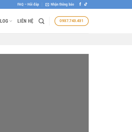
FAQ – Hỏi đáp
Nhận thông báo
LOG
LIÊN HỆ
0937.743.431