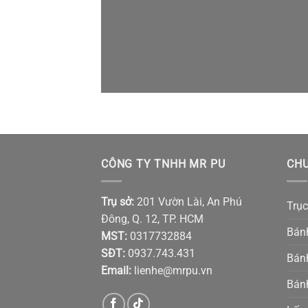
CÔNG TY TNHH MR PU
CH
Trụ sở:
201 Vườn Lài, An Phú
Trục
Đông, Q. 12, TP. HCM
Bán
MST:
0317732884
SĐT:
0937.743.431
Bánh
Email:
lienhe@mrpu.vn
Bán