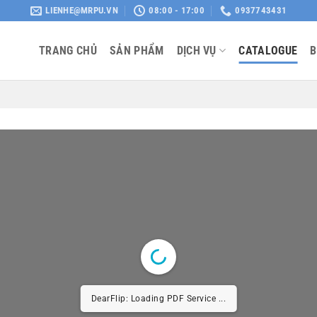
LIENHE@MRPU.VN
08:00 - 17:00
0937743431
TRANG CHỦ
SẢN PHẨM
DỊCH VỤ
CATALOGUE
B
DearFlip: Loading PDF Service ...