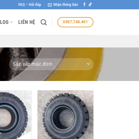
FAQ – Hỏi đáp
Nhận thông báo
LOG
LIÊN HỆ
0937.743.431