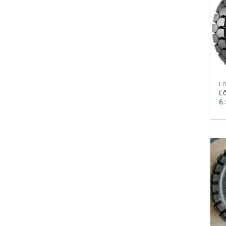
LỐ
L
6.