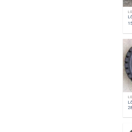
LỐ
L
1
LỐ
L
28