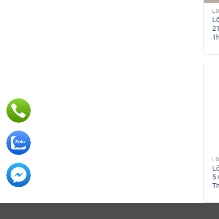
LỐ
Lố
21
Th
LỐ
Lố
5.
Th