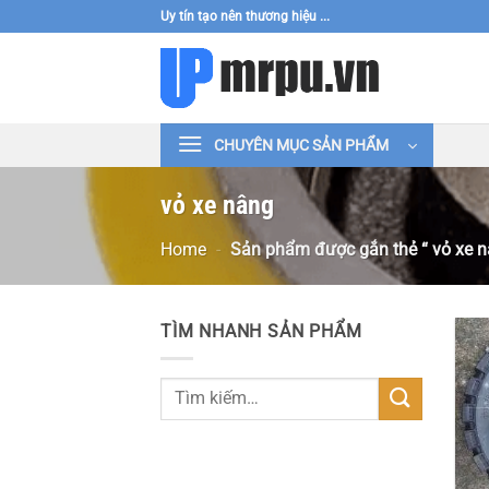
Bỏ
Uy tín tạo nên thương hiệu ...
qua
nội
dung
CHUYÊN MỤC SẢN PHẨM
vỏ xe nâng
Home
-
Sản phẩm được gắn thẻ “ vỏ xe n
TÌM NHANH SẢN PHẨM
Tìm
kiếm: