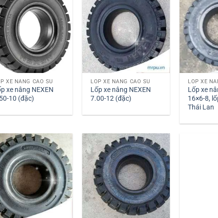
P XE NÂNG CAO SU
LỐP XE NÂNG CAO SU
LỐP XE NÂ
ốp xe nâng NEXEN
Lốp xe nâng NEXEN
Lốp xe nâ
50-10 (đặc)
7.00-12 (đặc)
16×6-8, l
Thái Lan