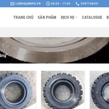
LIENHE@MRPU.VN
08:00 - 17:00
0937743431
TRANG CHỦ
SẢN PHẨM
DỊCH VỤ
CATALOGUE
B
âng”