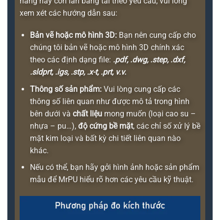
nâng hay con lăn băng tải theo yêu cầu, vui lòng
xem xét các hướng dẫn sau:
Bản vẽ hoặc mô hình 3D:
Bạn nên cung cấp cho
chúng tôi bản vẽ hoặc mô hình 3D chính xác
theo các định dạng file:
.pdf, .dwg, .step, .dxf,
.sldprt, .igs, .stp, .x-t, .prt, v.v.
Thông số sản phẩm:
Vui lòng cung cấp các
thông số liên quan như được mô tả trong hình
bên dưới và
chất liệu
mong muốn (loại cao su –
nhựa – pu…),
độ cứng bề mặt
, các chỉ số xử lý bề
mặt kim loại và bất kỳ chi tiết liên quan nào
khác.
Nếu có thể, bạn hãy gởi hình ảnh hoặc sản phẩm
mẫu để MrPU hiểu rõ hơn các yêu cầu kỹ thuật.