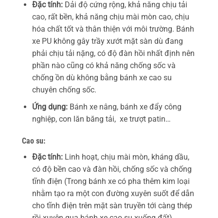
Đặc tính:
Dải độ cứng rộng, khả năng chịu tải
cao, rất bền, khả năng chịu mài mòn cao, chịu
hóa chất tốt và thân thiện với môi trường. Bánh
xe PU không gây trầy xướt mặt sàn dù đang
phải chịu tải nặng, có độ đàn hồi nhất định nên
phần nào cũng có khả năng chống sốc và
chống ồn dù không bằng bánh xe cao su
chuyên chống sốc.
Ứng dụng:
Bánh xe nâng, bánh xe đẩy công
nghiệp, con lăn băng tải, xe trượt patin…
Cao su:
Đặc tính:
Linh hoạt, chịu mài mòn, kháng dầu,
có độ bền cao và đàn hồi, chống sốc và chống
tĩnh điện (Trong bánh xe có pha thêm kim loại
nhằm tạo ra một con đường xuyên suốt để dẫn
cho tĩnh điện trên mặt sàn truyền tới càng thép
rồi xuyên qua bánh xe cao su xuống đất).