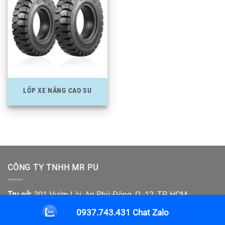
LỐP XE NÂNG CAO SU
CÔNG TY TNHH MR PU
Trụ sở:
201 Vườn Lài, An Phú Đông, Q. 12, TP. HCM
MST:
0317732884
Chat Zalo
SĐT:
0937.743.431