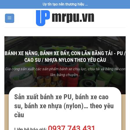
Bỏ
Uy tín tạo nên thương hiệu ...
qua
nội
dung
BÁNH XE NÂNG, BÁNH XE ĐẨY, CON LĂN BĂNG TẢI - PU /
CAO SU / NHỰA NYLON THEO YÊU CẦU
Gia công sản xuất các sản phẩm bánh xe chịu lực, chịu tải và băng tải con
lăn, băng chuyền...
Sản xuất bánh xe PU, bánh xe cao
su, bánh xe nhựa (nylon)… theo yêu
cầu
0937.743.431
Liên hệ báo giá: