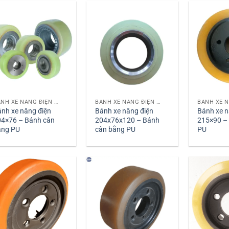
BÁNH XE NÂNG ĐIỆN PU
BÁNH XE NÂNG ĐIỆN PU
nh xe nâng điện
Bánh xe nâng điện
Bánh xe n
04×76 – Bánh cân
204x76x120 – Bánh
215×90 – 
ằng PU
cân bằng PU
PU