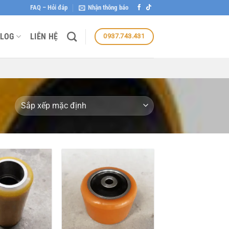
FAQ – Hỏi đáp
Nhận thông báo
LOG
LIÊN HỆ
0937.743.431