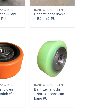
BÁNH XE NÂNG ĐIỆN PU
BÁNH XE NÂNG ĐIỆN PU
nâng 80×93
Bánh xe nâng 85×74
i PU
– Bánh tải PU
BÁNH XE NÂNG ĐIỆN PU
BÁNH XE NÂNG ĐIỆN PU
âng điện
Bánh xe nâng điện
 Bánh cân
178×73 – Bánh cân
bằng PU