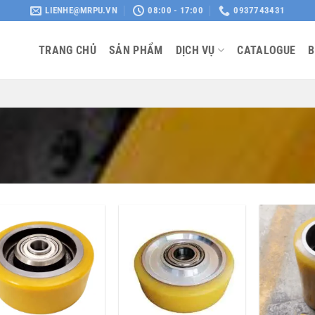
LIENHE@MRPU.VN
08:00 - 17:00
0937743431
TRANG CHỦ
SẢN PHẨM
DỊCH VỤ
CATALOGUE
B