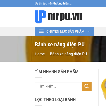
Bỏ
Uy tín tạo nên thương hiệu ...
qua
nội
dung
CHUYÊN MỤC SẢN PHẨM
Bánh xe nâng điện PU
Home
-
Bánh xe nâng điện PU
TÌM NHANH SẢN PHẨM
Tìm
kiếm:
LỌC THEO LOẠI BÁNH