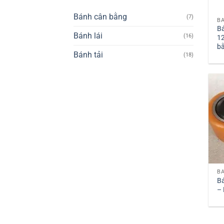
Bánh cân bằng
(7)
B
Bánh lái
(16)
1
b
Bánh tải
(18)
B
– 