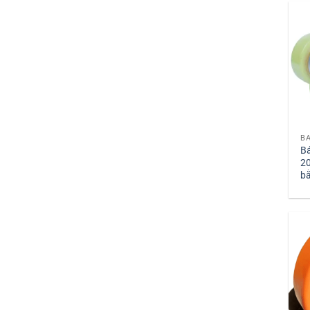
Bá
2
b