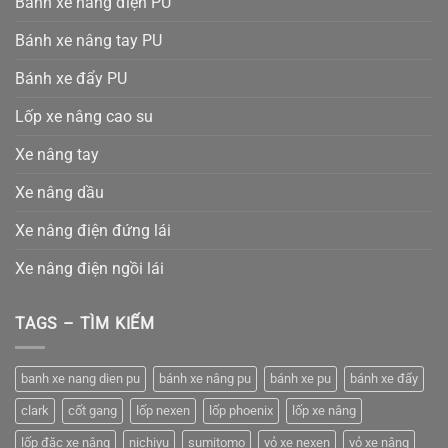
Bánh xe nâng điện PU
Bánh xe nâng tay PU
Bánh xe đẩy PU
Lốp xe nâng cao su
Xe nâng tay
Xe nâng dầu
Xe nâng điện đứng lái
Xe nâng điện ngồi lái
TAGS – TÌM KIẾM
banh xe nang dien pu
bánh xe nâng pu
bánh xe pu
bánh xe đẩy
clark
cốt gang
lốp nexen
lốp phoenix
lốp xe nâng
lốp đặc xe nâng
nichiyu
sumitomo
vỏ xe nexen
vỏ xe nâng