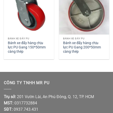
BÁNH XE ĐẨY PU
BÁNH XE ĐẨY PU
Bánh xe đẩy hàng chịu
Bánh xe đẩy hàng chịu
lực PU Gang 150*50mm
lực PU Gang 200*50mm
càng thép
càng thép
CÔNG TY TNHH MR PU
Trụ sở:
201 Vườn Lài, An Phú Đông, Q. 12, TP. HCM
MST:
0317732884
SĐT:
0937.743.431