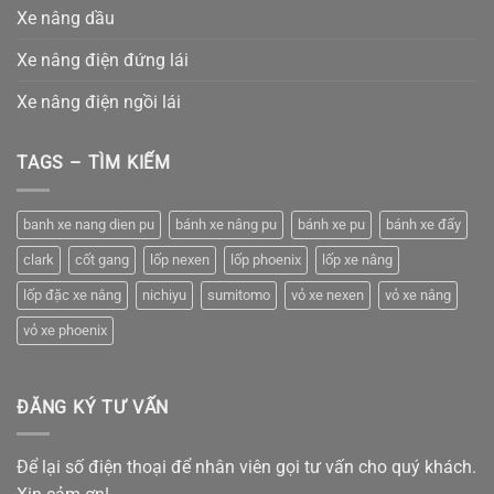
Xe nâng dầu
Xe nâng điện đứng lái
Xe nâng điện ngồi lái
TAGS – TÌM KIẾM
banh xe nang dien pu
bánh xe nâng pu
bánh xe pu
bánh xe đẩy
clark
cốt gang
lốp nexen
lốp phoenix
lốp xe nâng
lốp đặc xe nâng
nichiyu
sumitomo
vỏ xe nexen
vỏ xe nâng
vỏ xe phoenix
ĐĂNG KÝ TƯ VẤN
Để lại số điện thoại để nhân viên gọi tư vấn cho quý khách.