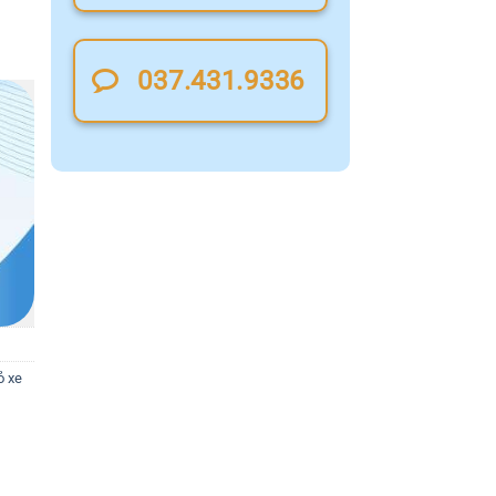
037.431.9336
ỏ xe