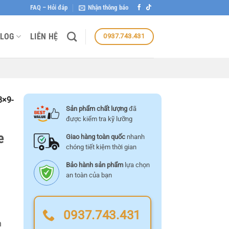
FAQ – Hỏi đáp
Nhận thông báo
LOG
LIÊN HỆ
0937.743.431
8×9-
Sản phẩm chất lượng
đã
được kiểm tra kỹ lưỡng
e
Giao hàng toàn quốc
nhanh
chóng tiết kiệm thời gian
Bảo hành sản phẩm
lựa chọn
an toàn của bạn
0937.743.431
n