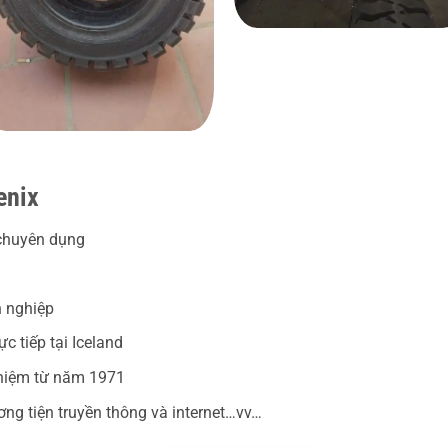
enix
 chuyên dụng
n nghiệp
c tiếp tại Iceland
ghiệm từ năm 1971
ơng tiện truyền thông và internet…vv…