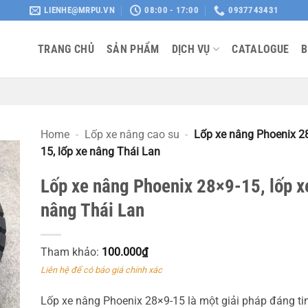
LIENHE@MRPU.VN
08:00 - 17:00
0937743431
TRANG CHỦ
SẢN PHẨM
DỊCH VỤ
CATALOGUE
B
Home
-
Lốp xe nâng cao su
-
Lốp xe nâng Phoenix 2
15, lốp xe nâng Thái Lan
Lốp xe nâng Phoenix 28×9-15, lốp x
nâng Thái Lan
Tham khảo:
100.000
₫
Liên hệ để có báo giá chính xác
Lốp xe nâng Phoenix 28×9-15 là một giải pháp đáng ti