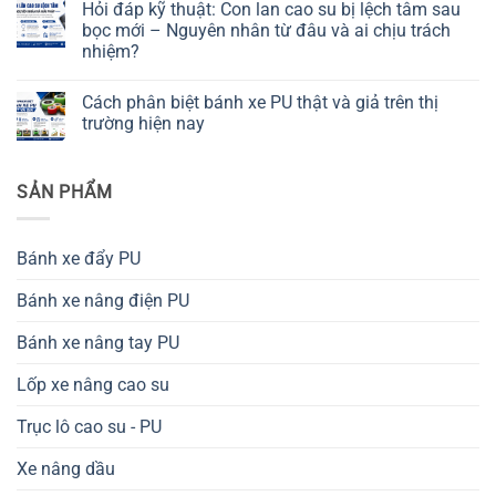
Hỏi đáp kỹ thuật: Con lan cao su bị lệch tâm sau
tạo
su
su
chịu
bình
vân
kỹ
mềm
lực
luận
bọc mới – Nguyên nhân từ đâu và ai chịu trách
thuật
và
có
ở
nhiệm?
cao
con
khóa:
Hỏi
khác
lăn
hướng
đáp:
Không
nhau
cao
dẫn
Bộ
có
ở
su
sử
phận
Cách phân biệt bánh xe PU thật và giả trên thị
bình
điểm
cứng
dụng
thu
luận
trường hiện nay
nào?
trong
an
mua
ở
cùng
toàn
có
Hỏi
Không
điều
trong
cần
đáp
có
kiện
kho
xác
kỹ
bình
tải
hàng
nhận
SẢN PHẨM
thuật:
luận
trọng
mẫu
Con
ở
thực
bánh
lan
Cách
tế
xe
cao
phân
nâng
su
biệt
Bánh xe đẩy PU
PU
bị
bánh
trước
lệch
xe
khi
tâm
PU
Bánh xe nâng điện PU
đặt
sau
thật
hàng
bọc
và
loạt
mới
giả
Bánh xe nâng tay PU
không?
–
trên
Nguyên
thị
nhân
trường
Lốp xe nâng cao su
từ
hiện
đâu
nay
và
Trục lô cao su - PU
ai
chịu
trách
Xe nâng dầu
nhiệm?