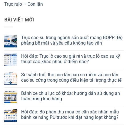
Trục rulo – Con lăn
BÀI VIẾT MỚI
Trục cao su trong ngành sản xuất màng BOPP: Độ
phẳng bề mặt và yêu cầu không tạo vân
Không
có
Hỏi đáp: Trục lô cao su giá rẻ và trục lô cao su kỹ
bình
luận
thuật cao khác nhau ở điểm nào?
ở
Trục
Không
cao
có
So sánh tuổi thọ con lăn cao su mềm và con lăn
su
bình
trong
luận
cao su cứng trong cùng điều kiện tải trọng thực tế
ngành
ở
sản
Hỏi
Không
xuất
đáp:
có
Bánh xe chịu lực có khóa: hướng dẫn sử dụng an
màng
Trục
bình
BOPP:
lô
luận
toàn trong kho hàng
Độ
cao
ở
phẳng
su
So
Không
bề
giá
sánh
có
Hỏi đáp: Bộ phận thu mua có cần xác nhận mẫu
mặt
rẻ
tuổi
bình
và
và
thọ
luận
bánh xe nâng PU trước khi đặt hàng loạt không?
yêu
trục
con
ở
cầu
lô
lăn
Bánh
Không
không
cao
cao
xe
có