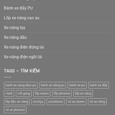
Bánh xe đẩy PU
Lốp xe nâng cao su
Xe nâng tay
Xe nâng dầu
Xe nâng điện đứng lái
Xe nâng điện ngồi lái
TAGS – TÌM KIẾM
banh xe nang dien pu
bánh xe nâng pu
bánh xe pu
bánh xe đẩy
clark
cốt gang
lốp nexen
lốp phoenix
lốp xe nâng
lốp đặc xe nâng
nichiyu
sumitomo
vỏ xe nexen
vỏ xe nâng
vỏ xe phoenix