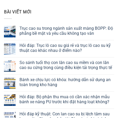
BÀI VIẾT MỚI
Trục cao su trong ngành sản xuất màng BOPP: Độ
phẳng bề mặt và yêu cầu không tạo vân
Không
có
Hỏi đáp: Trục lô cao su giá rẻ và trục lô cao su kỹ
bình
luận
thuật cao khác nhau ở điểm nào?
ở
Trục
Không
cao
có
So sánh tuổi thọ con lăn cao su mềm và con lăn
su
bình
trong
luận
cao su cứng trong cùng điều kiện tải trọng thực tế
ngành
ở
sản
Hỏi
Không
xuất
đáp:
có
Bánh xe chịu lực có khóa: hướng dẫn sử dụng an
màng
Trục
bình
BOPP:
lô
luận
toàn trong kho hàng
Độ
cao
ở
phẳng
su
So
Không
bề
giá
sánh
có
Hỏi đáp: Bộ phận thu mua có cần xác nhận mẫu
mặt
rẻ
tuổi
bình
và
và
thọ
luận
bánh xe nâng PU trước khi đặt hàng loạt không?
yêu
trục
con
ở
cầu
lô
lăn
Bánh
Không
không
cao
cao
xe
có
Hỏi đáp kỹ thuật: Con lan cao su bị lệch tâm sau
tạo
su
su
chịu
bình
vân
kỹ
mềm
lực
luận