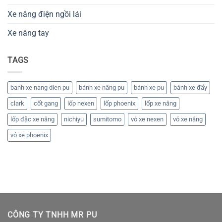
Xe nâng điện ngồi lái
Xe nâng tay
TAGS
banh xe nang dien pu
bánh xe nâng pu
bánh xe pu
bánh xe đẩy
clark
cốt gang
lốp nexen
lốp phoenix
lốp xe nâng
lốp đặc xe nâng
nichiyu
sumitomo
vỏ xe nexen
vỏ xe nâng
vỏ xe phoenix
CÔNG TY TNHH MR PU