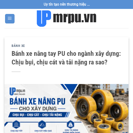
Bỏ
Uy tín tạo nên thương hiệu ...
qua
nội
dung
BÁNH XE
Bánh xe nâng tay PU cho ngành xây dựng:
Chịu bụi, chịu cát và tải nặng ra sao?