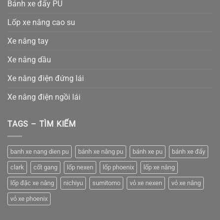
Bánh xe đẩy PU
Lốp xe nâng cao su
Xe nâng tay
Xe nâng dầu
Xe nâng điện đứng lái
Xe nâng điện ngồi lái
TAGS – TÌM KIẾM
banh xe nang dien pu
bánh xe nâng pu
bánh xe pu
bánh xe đẩy
clark
cốt gang
lốp nexen
lốp phoenix
lốp xe nâng
lốp đặc xe nâng
nichiyu
sumitomo
vỏ xe nexen
vỏ xe nâng
vỏ xe phoenix