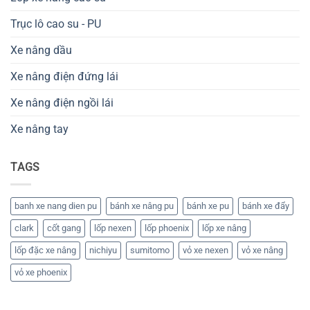
từ
hiện
đâu
nay
và
Trục lô cao su - PU
ai
chịu
trách
Xe nâng dầu
nhiệm?
Xe nâng điện đứng lái
Xe nâng điện ngồi lái
Xe nâng tay
TAGS
banh xe nang dien pu
bánh xe nâng pu
bánh xe pu
bánh xe đẩy
clark
cốt gang
lốp nexen
lốp phoenix
lốp xe nâng
lốp đặc xe nâng
nichiyu
sumitomo
vỏ xe nexen
vỏ xe nâng
vỏ xe phoenix