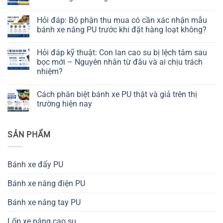
Độ
cao
ở
phẳng
su
So
Không
bề
giá
sánh
có
Hỏi đáp: Bộ phận thu mua có cần xác nhận mẫu
mặt
rẻ
tuổi
bình
và
và
thọ
luận
bánh xe nâng PU trước khi đặt hàng loạt không?
yêu
trục
con
ở
cầu
lô
lăn
Bánh
Không
không
cao
cao
xe
có
Hỏi đáp kỹ thuật: Con lan cao su bị lệch tâm sau
tạo
su
su
chịu
bình
vân
kỹ
mềm
lực
luận
bọc mới – Nguyên nhân từ đâu và ai chịu trách
thuật
và
có
ở
nhiệm?
cao
con
khóa:
Hỏi
khác
lăn
hướng
đáp:
Không
nhau
cao
dẫn
Bộ
có
ở
su
sử
phận
Cách phân biệt bánh xe PU thật và giả trên thị
bình
điểm
cứng
dụng
thu
luận
trường hiện nay
nào?
trong
an
mua
ở
cùng
toàn
có
Hỏi
Không
điều
trong
cần
đáp
có
kiện
kho
xác
kỹ
bình
tải
hàng
nhận
SẢN PHẨM
thuật:
luận
trọng
mẫu
Con
ở
thực
bánh
lan
Cách
tế
xe
cao
phân
nâng
su
biệt
Bánh xe đẩy PU
PU
bị
bánh
trước
lệch
xe
khi
tâm
PU
Bánh xe nâng điện PU
đặt
sau
thật
hàng
bọc
và
loạt
mới
giả
Bánh xe nâng tay PU
không?
–
trên
Nguyên
thị
nhân
trường
Lốp xe nâng cao su