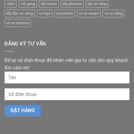
clark
cốt gang
lốp nexen
lốp phoenix
lốp xe nâng
lốp đặc xe nâng
nichiyu
sumitomo
vỏ xe nexen
vỏ xe nâng
vỏ xe phoenix
ĐĂNG KÝ TƯ VẤN
Để lại số điện thoại để nhân viên gọi tư vấn cho quý khách.
Xin cảm ơn!