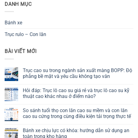
DANH MỤC
Bánh xe
Trục rulo – Con lăn
BÀI VIẾT MỚI
Trục cao su trong ngành sản xuất màng BOPP: Độ
phẳng bề mặt và yêu cầu không tạo vân
Không
có
Hỏi đáp: Trục lô cao su giá rẻ và trục lô cao su kỹ
bình
luận
thuật cao khác nhau ở điểm nào?
ở
Trục
Không
cao
có
So sánh tuổi thọ con lăn cao su mềm và con lăn
su
bình
trong
luận
cao su cứng trong cùng điều kiện tải trọng thực tế
ngành
ở
sản
Hỏi
Không
xuất
đáp:
có
Bánh xe chịu lực có khóa: hướng dẫn sử dụng an
màng
Trục
bình
BOPP:
lô
luận
toàn trong kho hàng