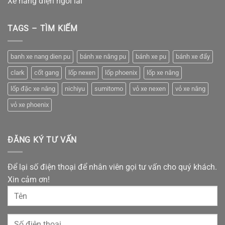
Xe nâng điện ngồi lái
TAGS – TÌM KIẾM
banh xe nang dien pu
bánh xe nâng pu
bánh xe pu
bánh xe đẩy
clark
cốt gang
lốp nexen
lốp phoenix
lốp xe nâng
lốp đặc xe nâng
nichiyu
sumitomo
vỏ xe nexen
vỏ xe nâng
vỏ xe phoenix
ĐĂNG KÝ TƯ VẤN
Để lại số điện thoại để nhân viên gọi tư vấn cho quý khách.
Xin cảm ơn!