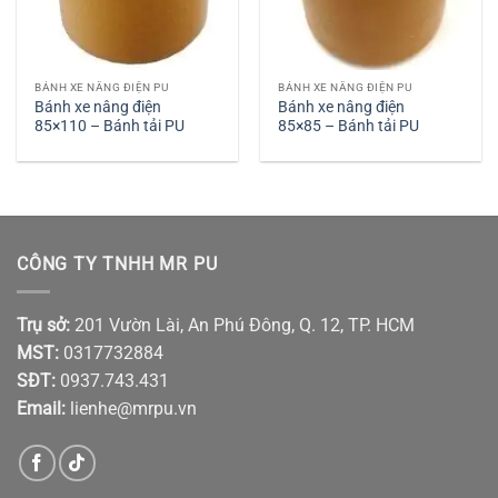
BÁNH XE NÂNG ĐIỆN PU
BÁNH XE NÂNG ĐIỆN PU
Bánh xe nâng điện
Bánh xe nâng điện
85×110 – Bánh tải PU
85×85 – Bánh tải PU
CÔNG TY TNHH MR PU
Trụ sở:
201 Vườn Lài, An Phú Đông, Q. 12, TP. HCM
MST:
0317732884
SĐT:
0937.743.431
Email:
lienhe@mrpu.vn